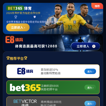
中国·必威(bw·西汉姆联)有限公司-Offic
ial website